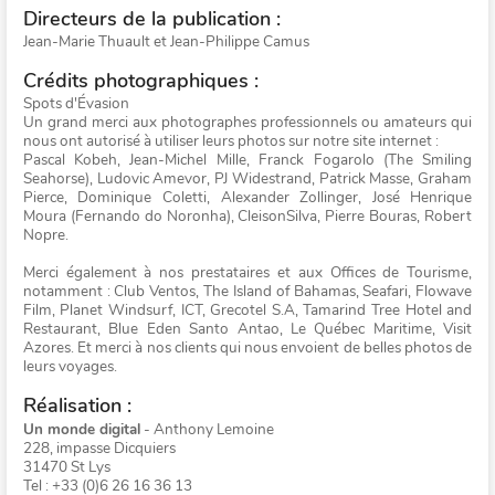
Directeurs de la publication :
Jean-Marie Thuault et Jean-Philippe Camus
Crédits photographiques :
Spots d'Évasion
Un grand merci aux photographes professionnels ou amateurs qui
nous ont autorisé à utiliser leurs photos sur notre site internet :
Pascal Kobeh, Jean-Michel Mille, Franck Fogarolo (The Smiling
Seahorse), Ludovic Amevor, PJ Widestrand, Patrick Masse, Graham
Pierce, Dominique Coletti, Alexander Zollinger, José Henrique
Moura (Fernando do Noronha), CleisonSilva, Pierre Bouras, Robert
Nopre.
Merci également à nos prestataires et aux Offices de Tourisme,
notamment : Club Ventos, The Island of Bahamas, Seafari, Flowave
Film, Planet Windsurf, ICT, Grecotel S.A, Tamarind Tree Hotel and
Restaurant, Blue Eden Santo Antao, Le Québec Maritime, Visit
Azores. Et merci à nos clients qui nous envoient de belles photos de
leurs voyages.
Réalisation :
Un monde digital
- Anthony Lemoine
228, impasse Dicquiers
31470 St Lys
Tel : +33 (0)6 26 16 36 13