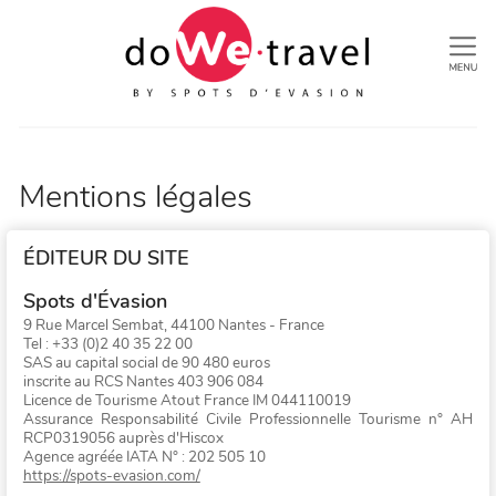
Nav
Destinations
Activités
Mentions légales
Plongée
do
We
ÉDITEUR DU SITE
Kitesurf
Le concept
Contact
Spots d'Évasion
Windsurf
Qui sommes-nous ?
9 Rue Marcel Sembat, 44100 Nantes - France
Se
Snorkeling
Tel : +33 (0)2 40 35 22 00
connecter/S'inscrire
SAS au capital social de 90 480 euros
Wingfoil
inscrite au RCS Nantes 403 906 084
Licence de Tourisme Atout France IM 044110019
Assurance Responsabilité Civile Professionnelle Tourisme n° AH
RCP0319056 auprès d'Hiscox
Facebook
Instagram
YouTube
Agence agréée IATA N° : 202 505 10
https://spots-evasion.com/